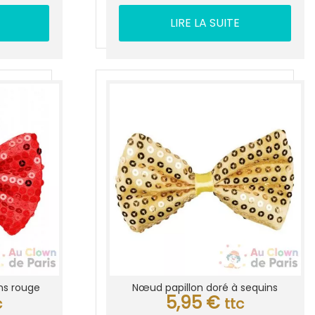
LIRE LA SUITE
ns rouge
Nœud papillon doré à sequins
5,95
€
c
ttc