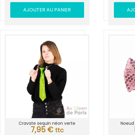
AJOUTER AU PANIER
AJ
Cravate sequin néon verte
Noeud 
7,95
€
ttc