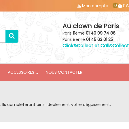
0
Mon compte
0€
Au clown de Paris
Paris 11ème
01 40 09 74 86
Paris 8ème
01 45 63 01 25
Click&Collect et Call&Collect
ACCESSOIRES
NOUS CONTACTER
e. Ils complèteront ainsi idéalement votre déguisement.