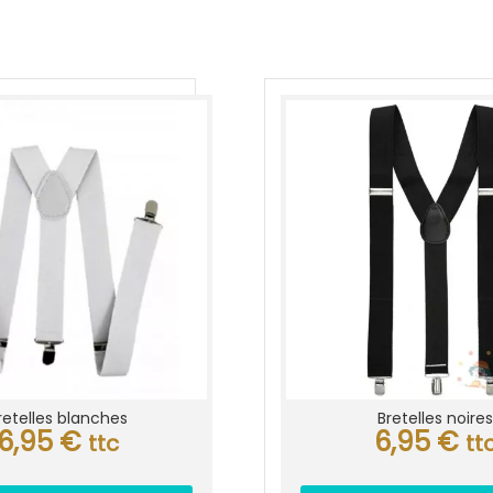
retelles blanches
Bretelles noire
6,95
€
6,95
€
ttc
tt