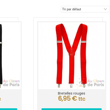
s
Bretelles rouges
6,95
€
c
ttc