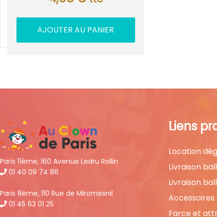
AJOUTER AU PANIER
Liens pr
Location dég
Paris 11ème, 160 Avenue Ledru Rollin
Livraison bal
01 40 09 74 86
Livraison bal
Paris 8ème, 110 Rue de Miromesnil
Accessoires
01 45 63 01 25
Farce et att