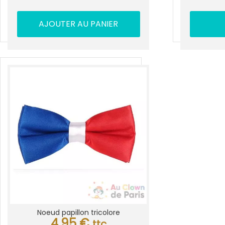
AJOUTER AU PANIER
Noeud papillon tricolore
4,95
€
ttc