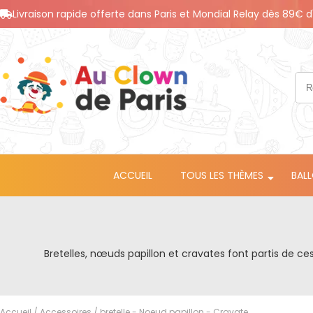
Livraison rapide offerte dans Paris et Mondial Relay dès 89€ d
ACCUEIL
TOUS LES THÈMES
BAL
Bretelles, nœuds papillon et cravates font partis de c
Accueil
/
Accessoires
/ bretelle - Noeud papillon - Cravate