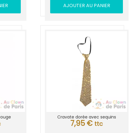
IER
AJOUTER AU PANIER
 rouge
Cravate dorée avec sequins
7,95
€
c
ttc