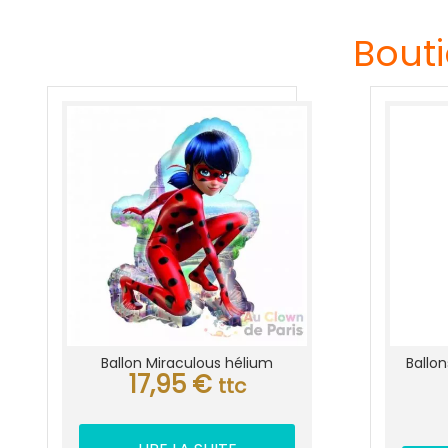
Bouti
Ballon Miraculous hélium
Ballo
17,95
€
ttc