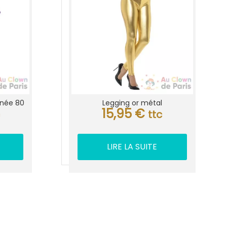
nnée 80
Legging or métal
15,95
€
c
ttc
LIRE LA SUITE