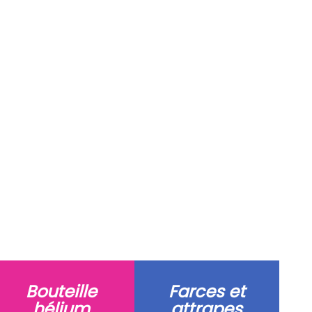
Bouteille
Farces et
hélium
attrapes