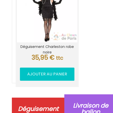
Déguisement Charleston robe
noire
35,95
€
ttc
AJOUTER AU PANIER
Livraison de
Déguisement
ballon