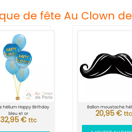
que de fête Au Clown de
ns hélium Happy Birthday
Ballon moustache hé
20,95
€
ttc
bleu et or
32,95
€
ttc