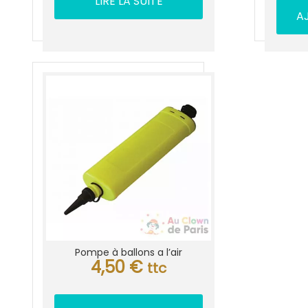
LIRE LA SUITE
A
Pompe à ballons a l’air
4,50
€
ttc