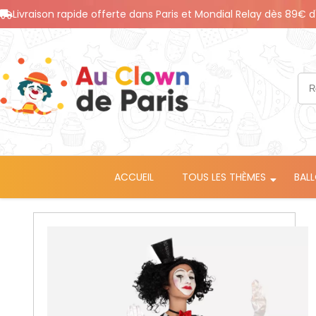
Livraison rapide offerte dans Paris et Mondial Relay dès 89€ d
ACCUEIL
TOUS LES THÈMES
BAL