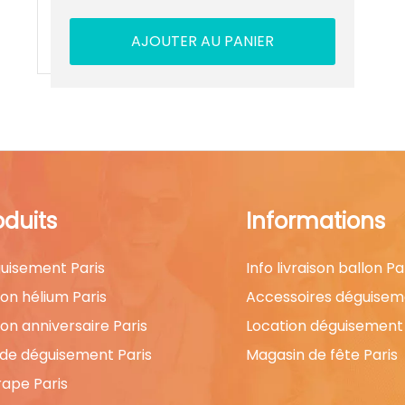
AJOUTER AU PANIER
oduits
Informations
uisement Paris
Info livraison ballon Pa
lon hélium Paris
Accessoires déguisem
lon anniversaire Paris
Location déguisement 
 de déguisement Paris
Magasin de fête Paris
rape Paris