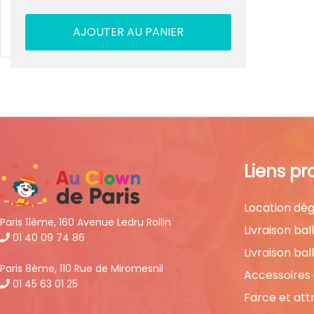
AJOUTER AU PANIER
Liens pr
Location dég
Paris 11ème, 160 Avenue Ledru Rollin
Livraison bal
01 40 09 74 86
Livraison bal
Paris 8ème, 110 Rue de Miromesnil
Accessoires
01 45 63 01 25
Farce et att