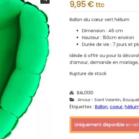
Note
9,95
€
ttc
0.001
sur
5
Ballon alu cœur vert hélium
Dimension : 46 cm
Hauteur : 150cm environ
Durée de vie : 7 jours et pl
Idéale à offrir ou pour la déco
d’amour, demande en mariage, a
Rupture de stock
BAL0130
,
Amour - Saint Valentin
Bouquet
Étiquettes :
Ballon
,
coeur
,
héliu
Uniquement disponible
en retr