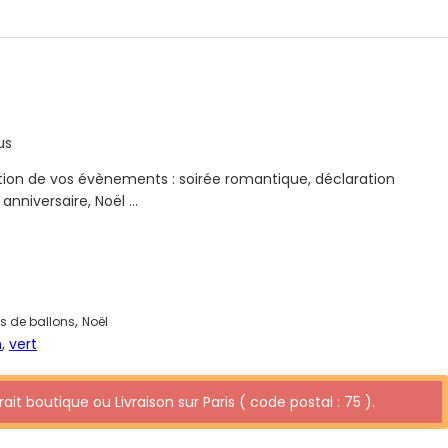
us
ration de vos évènements : soirée romantique, déclaration
nniversaire, Noël …
,
s de ballons
Noël
m
,
vert
ait boutique ou Livraison sur Paris ( code postal : 75 ).