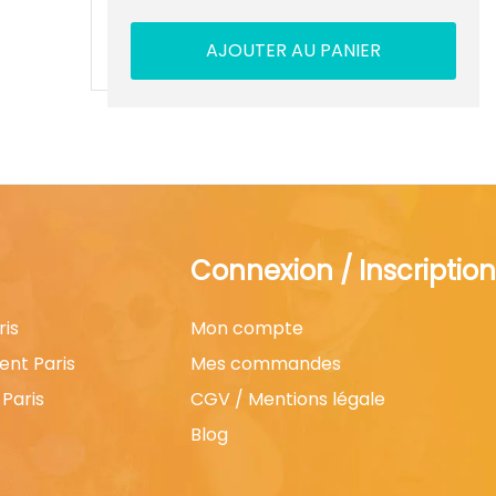
AJOUTER AU PANIER
Connexion / Inscription
ris
Mon compte
ent Paris
Mes commandes
Paris
CGV / Mentions légale
Blog