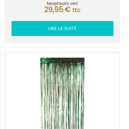
Morphsuits vert
29,95
€
ttc
LIRE LA SUITE