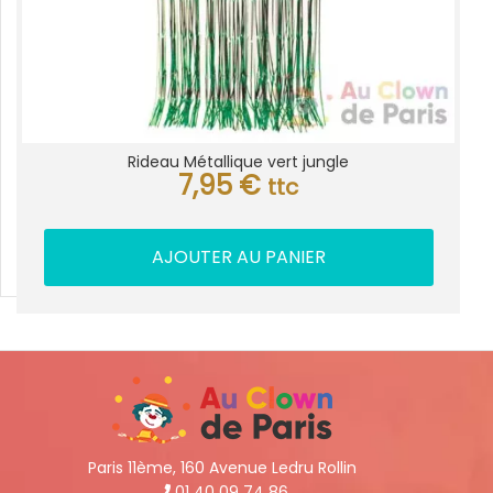
Rideau Métallique vert jungle
7,95
€
ttc
AJOUTER AU PANIER
Paris 11ème, 160 Avenue Ledru Rollin
01 40 09 74 86