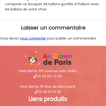
composer un bouquet de ballons gonflés à l’hélium avec
les ballons de votre choix.
Navigation
Laisser un commentaire
de
l’article
Vous devez
vous connecter
pour publier un commentaire.
Paris 11ème, 160 Avenue Ledru Rollin
01 40 09 74 86
Paris 8ème, 110 Rue de Miromesnil
01 45 63 01 25
Liens produits