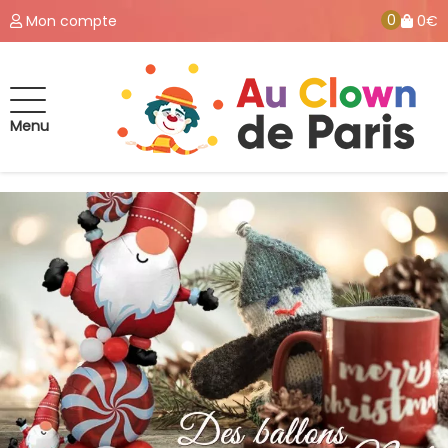
0
Mon compte
0€
Menu