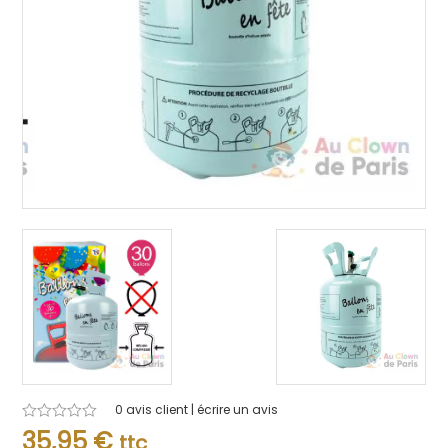
0
avis client | écrire un avis
Note
35,95
€
ttc
0.001