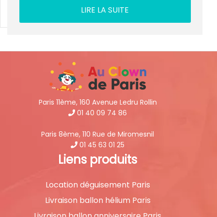
LIRE LA SUITE
Paris 11ème, 160 Avenue Ledru Rollin
01 40 09 74 86
Paris 8ème, 110 Rue de Miromesnil
01 45 63 01 25
Liens produits
Location déguisement Paris
Livraison ballon hélium Paris
Livraison ballon anniversaire Paris