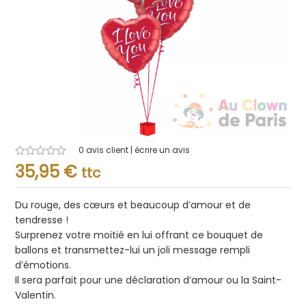
0
avis client | écrire un avis
Note
35,95
€
ttc
0.001
sur
5
Du rouge, des cœurs et beaucoup d’amour et de
tendresse !
Surprenez votre moitié en lui offrant ce bouquet de
ballons et transmettez-lui un joli message rempli
d’émotions.
Il sera parfait pour une déclaration d’amour ou la Saint-
Valentin.