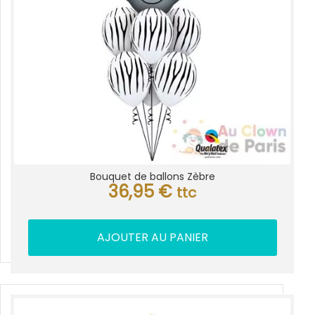
Bouquet de ballons Zèbre
36,95
€
ttc
AJOUTER AU PANIER