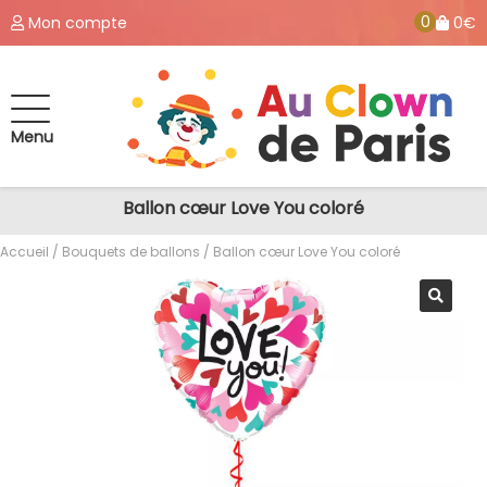
0
Mon compte
0€
Menu
Ballon cœur Love You coloré
Accueil
/
Bouquets de ballons
/ Ballon cœur Love You coloré