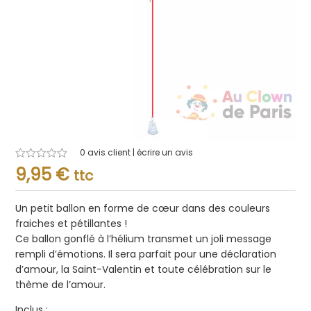
0
avis client | écrire un avis
Note
9,95
€
ttc
0.001
sur
5
Un petit ballon en forme de cœur dans des couleurs
fraiches et pétillantes !
Ce ballon gonflé à l’hélium transmet un joli message
rempli d’émotions. Il sera parfait pour une déclaration
d’amour, la Saint-Valentin et toute célébration sur le
thème de l’amour.
Inclus :