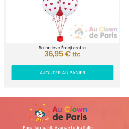
Ballon love Émoji crotte
36,95
€
ttc
AJOUTER AU PANIER
Paris 11ème, 160 Avenue Ledru Rollin