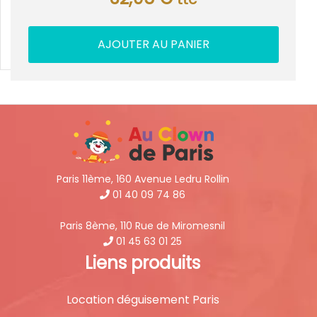
AJOUTER AU PANIER
Paris 11ème, 160 Avenue Ledru Rollin
01 40 09 74 86
Paris 8ème, 110 Rue de Miromesnil
01 45 63 01 25
Liens produits
Location déguisement Paris