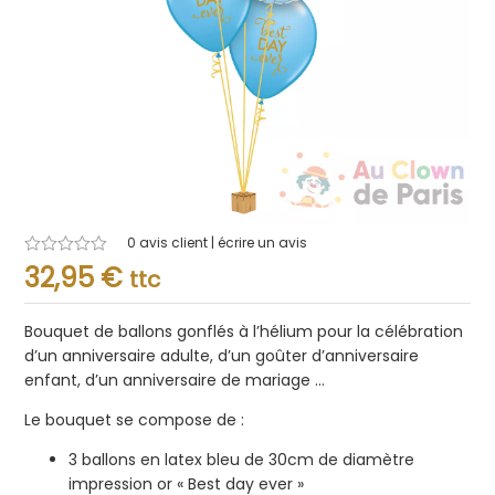
0
avis client | écrire un avis
Note
32,95
€
ttc
0.001
sur
5
Bouquet de ballons gonflés à l’hélium pour la célébration
d’un anniversaire adulte, d’un goûter d’anniversaire
enfant, d’un anniversaire de mariage …
Le bouquet se compose de :
3 ballons en latex bleu de 30cm de diamètre
impression or « Best day ever »