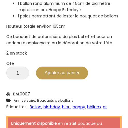
1 ballon rond aluminium de 45cm de diamètre
impression or « Happy Birthday »
1 poids permettant de lester le bouquet de ballons
Hauteur totale environ 165cm.
Ce bouquet de ballons sera du plus bel effet pour un
cadeau d’anniversaire ou la décoration de votre fête.
2 en stock
Qté
Ajouter au panier
BAL0007
,
Anniversaire
Bouquets de ballons
Étiquettes :
Ballon
,
birthday
,
bleu
,
happy
,
hélium
,
or
Uniquement disponible
en retrait boutique ou