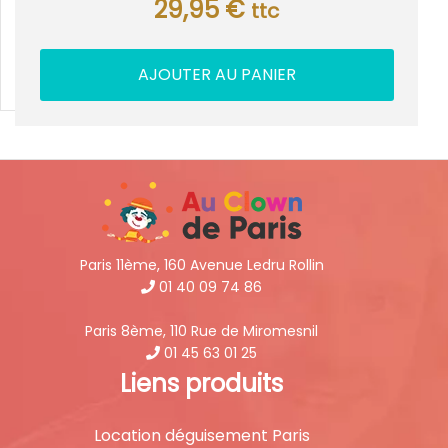
29,95
€
ttc
AJOUTER AU PANIER
Paris 11ème, 160 Avenue Ledru Rollin
01 40 09 74 86
Paris 8ème, 110 Rue de Miromesnil
01 45 63 01 25
Liens produits
Location déguisement Paris