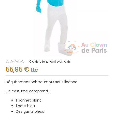
0
avis client | écrire un avis
Note
55,95
€
ttc
0.001
sur
5
Déguisement Schtroumpfs sous licence
Ce costume comprend :
1 bonnet blanc
1 haut bleu
Des gants bleus