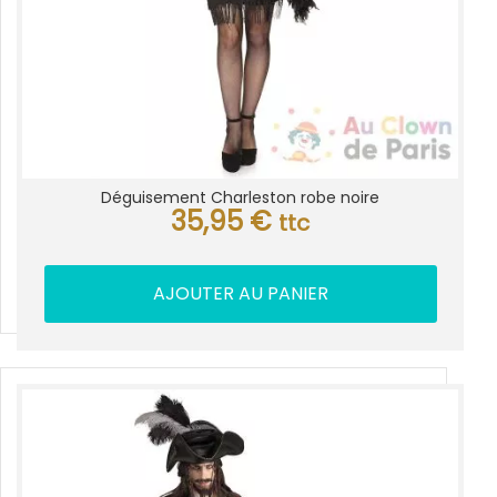
Déguisement Charleston robe noire
35,95
€
ttc
AJOUTER AU PANIER