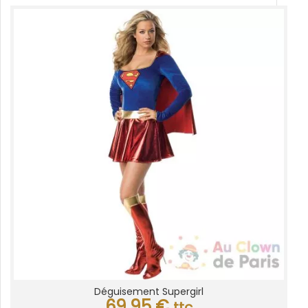
Déguisement Supergirl
69,95
€
ttc