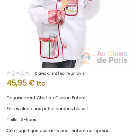
0
avis client | écrire un avis
Note
45,95
€
ttc
0.001
sur
5
Déguisement Chef de Cuisine Enfant
Faites place aux petits cordons bleus !
Taille : 3-6ans.
Ce magnifique costume pour enfant comprend :