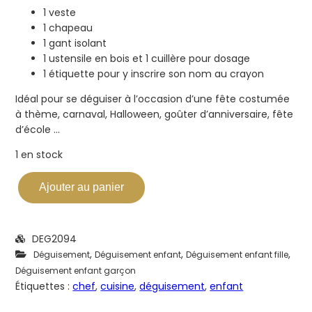
1 veste
1 chapeau
1 gant isolant
1 ustensile en bois et 1 cuillère pour dosage
1 étiquette pour y inscrire son nom au crayon
Idéal pour se déguiser à l’occasion d’une fête costumée
à thème, carnaval, Halloween, goûter d’anniversaire, fête
d’école …
1 en stock
Ajouter au panier
DEG2094
,
,
,
Déguisement
Déguisement enfant
Déguisement enfant fille
Déguisement enfant garçon
Étiquettes :
chef
,
cuisine
,
déguisement
,
enfant