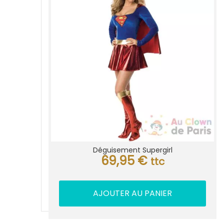
Déguisement Supergirl
69,95
€
ttc
AJOUTER AU PANIER