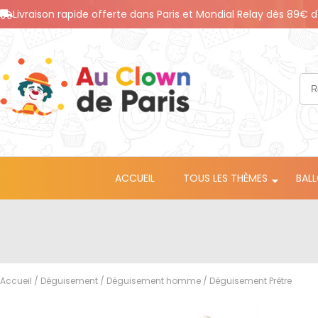
Livraison rapide offerte dans Paris et Mondial Relay dès 89€ d
ACCUEIL
TOUS LES THÈMES
BAL
Accueil
/
Déguisement
/
Déguisement homme
/ Déguisement Prêtre