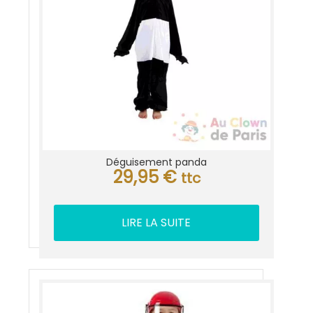
Déguisement panda
29,95
€
ttc
LIRE LA SUITE