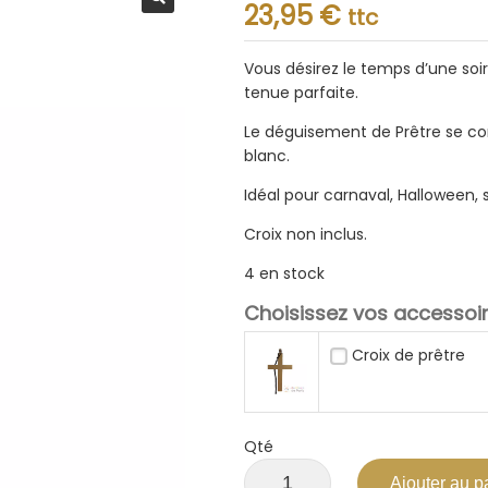
Note
23,95
€
ttc
0.001
sur
5
Vous désirez le temps d’une soir
tenue parfaite.
Le déguisement de Prêtre se c
blanc.
Idéal pour carnaval, Halloween,
Croix non inclus.
4 en stock
Choisissez vos accessoir
Croix de prêtre
Qté
Ajouter au p