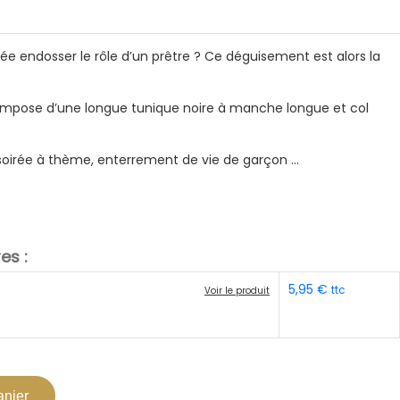
ée endosser le rôle d’un prêtre ? Ce déguisement est alors la
ompose d’une longue tunique noire à manche longue et col
 soirée à thème, enterrement de vie de garçon …
es :
5,95
€
ttc
Voir le produit
anier