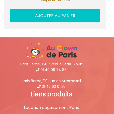
AJOUTER AU PANIER
Paris 11ème, 160 Avenue Ledru Rollin
01 40 09 74 86
Paris 8ème, 110 Rue de Miromesnil
01 45 63 01 25
Liens produits
Location déguisement Paris