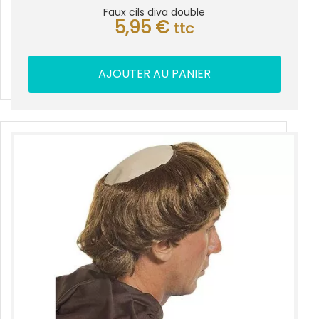
Faux cils diva double
5,95
€
ttc
AJOUTER AU PANIER