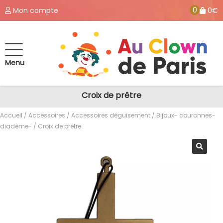
0
Mon compte
0€
Menu
Croix de prêtre
Accueil
/
Accessoires
/
Accessoires déguisement
/
Bijoux- couronnes-
diadème-
/ Croix de prêtre