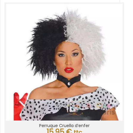
Perruque Cruella d’enfer
15,95
€
ttc