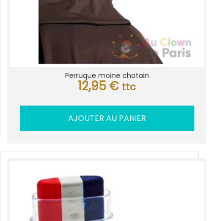
Perruque moine chatain
12,95
€
ttc
AJOUTER AU PANIER