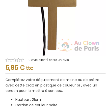
0
avis client | écrire un avis
Note
5,95
€
ttc
0.001
sur
5
Complétez votre déguisement de moine ou de prêtre
avec cette croix en plastique de couleur or , avec un
cordon pour la mettre à son cou.
Hauteur : 21cm
Cordon de couleur noire