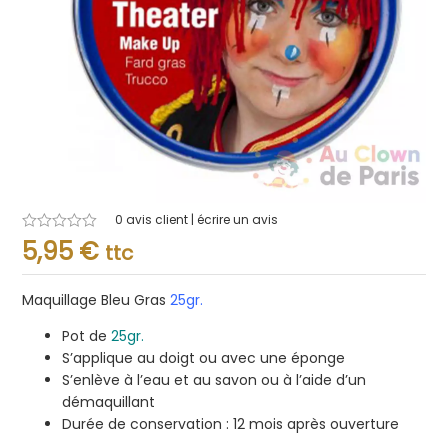
0
avis client | écrire un avis
Note
5,95
€
ttc
0.001
sur
5
Maquillage Bleu Gras
25gr.
Pot de
25gr.
S’applique au doigt ou avec une éponge
S’enlève à l’eau et au savon ou à l’aide d’un
démaquillant
Durée de conservation : 12 mois après ouverture