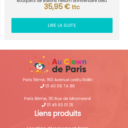
Bouquets de Ballons hélium anniversaire bleu
35,95
€
ttc
LIRE LA SUITE
Paris 11ème, 160 Avenue Ledru Rollin
01 40 09 74 86
Paris 8ème, 110 Rue de Miromesnil
01 45 63 01 25
Liens produits