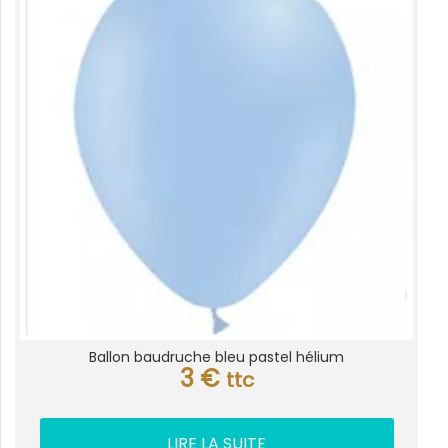
Ballon baudruche bleu pastel hélium
3
€
ttc
LIRE LA SUITE