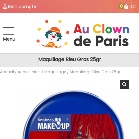
0
Mon compte
0€
Menu
Maquillage Bleu Gras 25gr
Accueil
/
Accessoires
/
Maquillage
/ Maquillage Bleu Gras 25gr