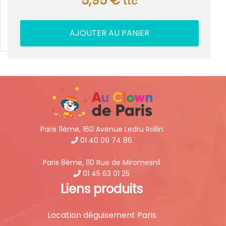
5,95
€
ttc
AJOUTER AU PANIER
Paris 11ème, 160 Avenue Ledru Rollin
01 40 09 74 86
Paris 8ème, 110 Rue de Miromesnil
01 45 63 01 25
Liens produits
Location déguisement Paris