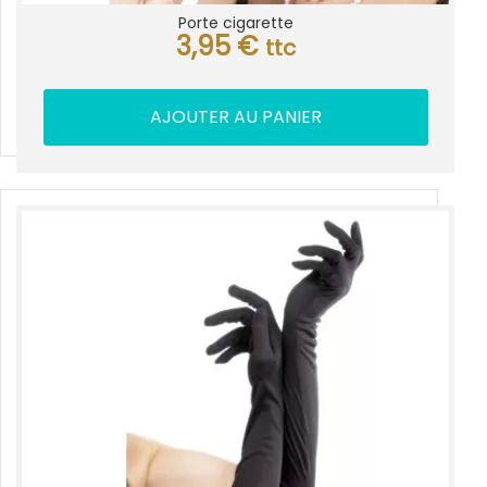
Porte cigarette
3,95
€
ttc
AJOUTER AU PANIER