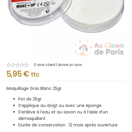
0
avis client | écrire un avis
Note
5,95
€
ttc
0.001
sur
5
Maquillage Gras Blanc 25gr
Pot de 25gr
S’applique au doigt ou avec une éponge
S’enlève à l’eau et au savon ou à l’aide d’un
démaquillant
Durée de conservation : 12 mois après ouverture