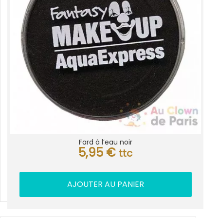
Fard à l’eau noir
5,95
€
ttc
AJOUTER AU PANIER