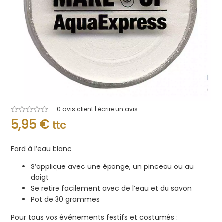
0
avis client | écrire un avis
Note
5,95
€
ttc
0.001
sur
5
Fard à l’eau blanc
S’applique avec une éponge, un pinceau ou au
doigt
Se retire facilement avec de l’eau et du savon
Pot de 30 grammes
Pour tous vos événements festifs et costumés :