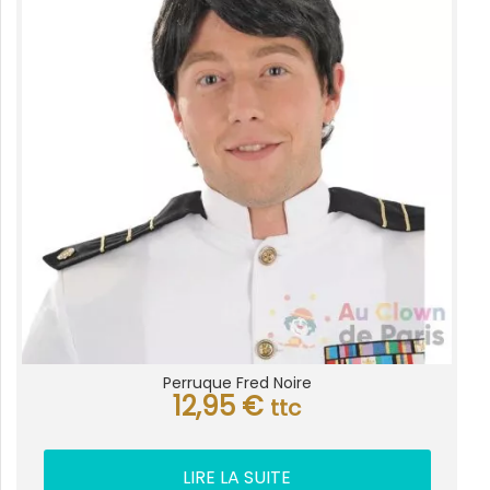
Perruque Fred Noire
12,95
€
ttc
LIRE LA SUITE