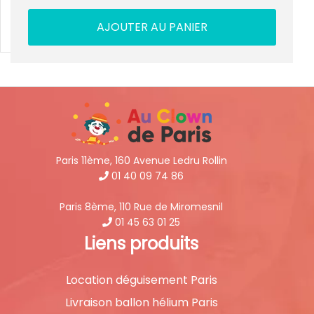
AJOUTER AU PANIER
Paris 11ème, 160 Avenue Ledru Rollin
01 40 09 74 86
Paris 8ème, 110 Rue de Miromesnil
01 45 63 01 25
Liens produits
Location déguisement Paris
Livraison ballon hélium Paris