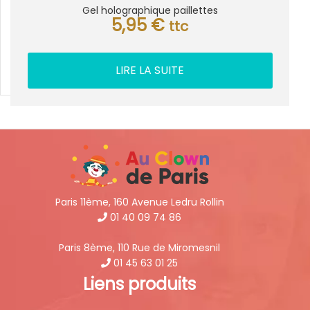
Gel holographique paillettes
5,95
€
ttc
LIRE LA SUITE
Paris 11ème, 160 Avenue Ledru Rollin
01 40 09 74 86
Paris 8ème, 110 Rue de Miromesnil
01 45 63 01 25
Liens produits