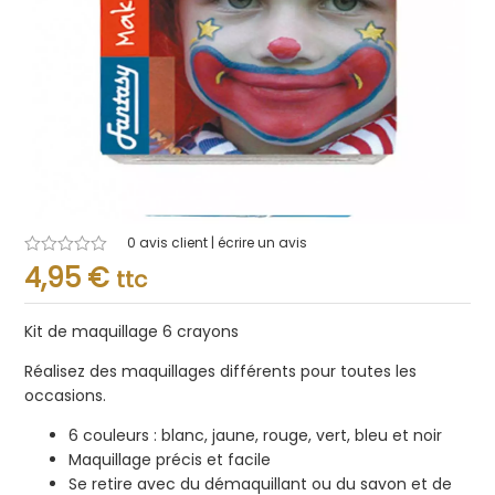
0
avis client | écrire un avis
Note
4,95
€
ttc
0.001
sur
5
Kit de maquillage 6 crayons
Réalisez des maquillages différents pour toutes les
occasions.
6 couleurs : blanc, jaune, rouge, vert, bleu et noir
Maquillage précis et facile
Se retire avec du démaquillant ou du savon et de