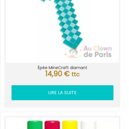
Épée MineCraft diamant
14,90
€
ttc
LIRE LA SUITE