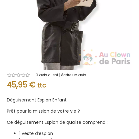
0
avis client | écrire un avis
Note
45,95
€
ttc
0.001
sur
5
Déguisement Espion Enfant
Prêt pour la mission de votre vie ?
Ce déguisement Espion de qualité comprend :
1 veste d’espion