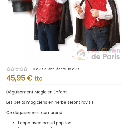
0
avis client | écrire un avis
Note
45,95
€
ttc
0.001
sur
5
Déguisement Magicien Enfant
Les petits magiciens en herbe seront ravis !
Ce déguisement comprend :
1 cape avec nœud papillon