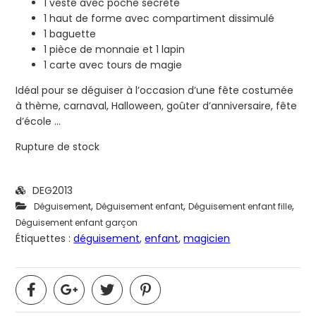
1 veste avec poche secrète
1 haut de forme avec compartiment dissimulé
1 baguette
1 pièce de monnaie et 1 lapin
1 carte avec tours de magie
Idéal pour se déguiser à l’occasion d’une fête costumée
à thème, carnaval, Halloween, goûter d’anniversaire, fête
d’école …
Rupture de stock
DEG2013
,
,
,
Déguisement
Déguisement enfant
Déguisement enfant fille
Déguisement enfant garçon
Étiquettes :
déguisement
,
enfant
,
magicien