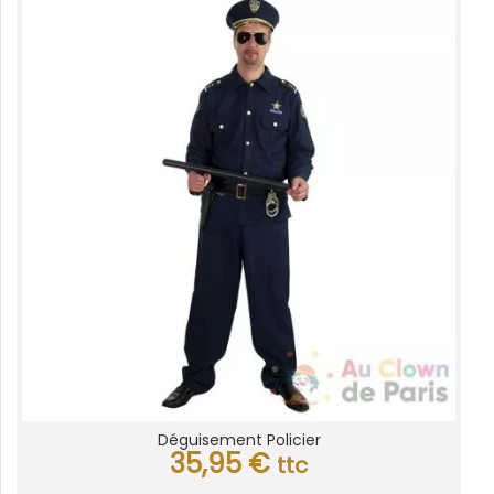
Déguisement Policier
35,95
€
ttc