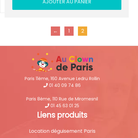
AJOUTER AU PANIER
←
1
2
Paris 11ème, 160 Avenue Ledru Rollin
01 40 09 74 86
Paris 8ème, 110 Rue de Miromesnil
01 45 63 01 25
Liens produits
Location déguisement Paris