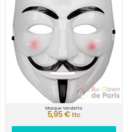
Masque Vendetta
5,95
€
ttc