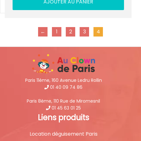
AJOUTER AU PANIER
←
1
2
3
4
Paris 11ème, 160 Avenue Ledru Rollin
01 40 09 74 86
Paris 8ème, 110 Rue de Miromesnil
01 45 63 01 25
Liens produits
Location déguisement Paris