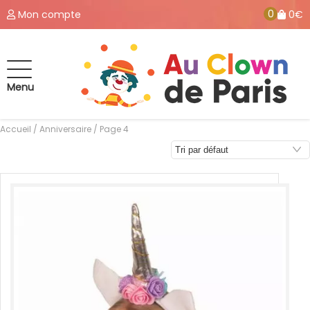
0
Mon compte
0€
Menu
Accueil
/
Anniversaire
/ Page 4