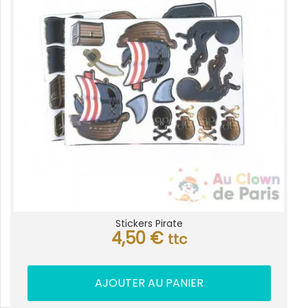
Stickers Pirate
4,50
€
ttc
AJOUTER AU PANIER