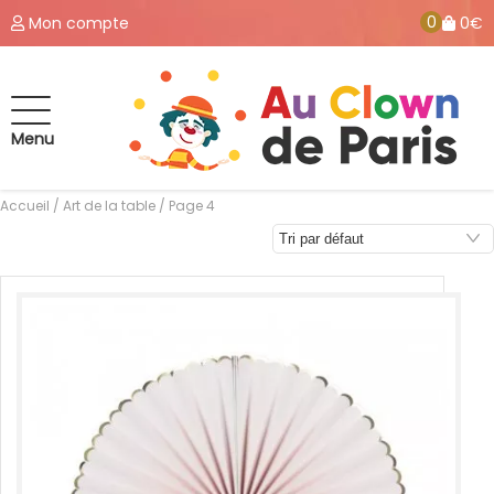
0
Mon compte
0€
Menu
Accueil
/
Art de la table
/ Page 4