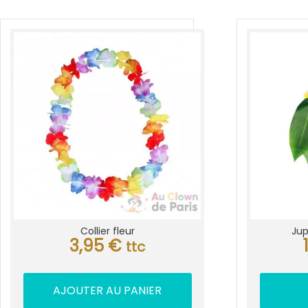
Collier fleur
Jup
3,95
€
ttc
AJOUTER AU PANIER