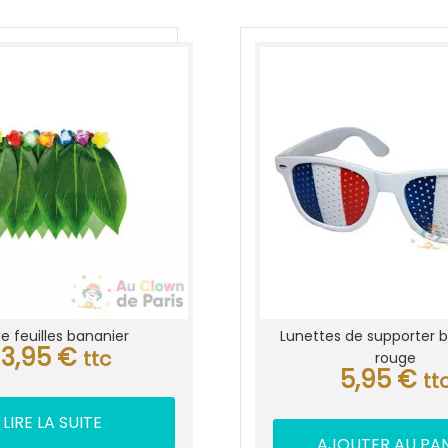
e feuilles bananier
Lunettes de supporter b
13,95
€
ttc
rouge
5,95
€
tt
LIRE LA SUITE
AJOUTER AU PAN