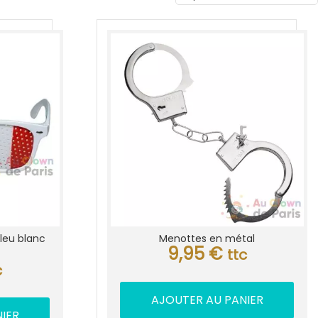
leu blanc
Menottes en métal
9,95
€
ttc
c
AJOUTER AU PANIER
IER