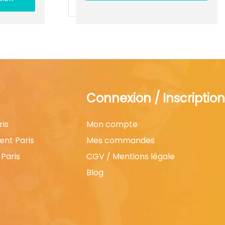
Connexion / Inscription
ris
Mon compte
ent Paris
Mes commandes
Paris
CGV / Mentions légale
Blog