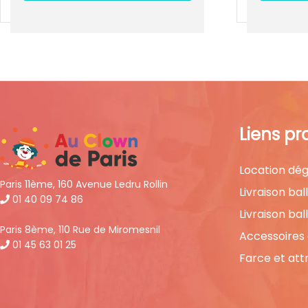
Liens pr
Location dég
Paris 11ème, 160 Avenue Ledru Rollin
Livraison bal
01 40 09 74 86
Livraison bal
Paris 8ème, 110 Rue de Miromesnil
Accessoires
01 45 63 01 25
Farce et att