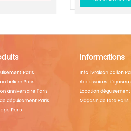
oduits
Informations
uisement Paris
Info livraison ballon Pa
lon hélium Paris
Accessoires déguisem
lon anniversaire Paris
Location déguisement 
 de déguisement Paris
Magasin de fête Paris
rape Paris