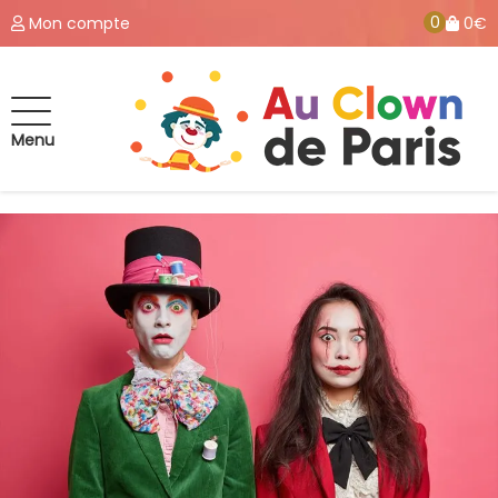
0
Mon compte
0€
Menu