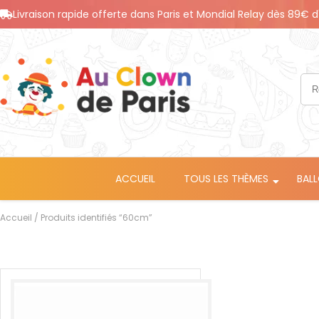
Livraison rapide offerte dans Paris et Mondial Relay dès 89€ d
ACCUEIL
TOUS LES THÈMES
BAL
Accueil
/ Produits identifiés “60cm”