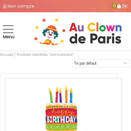
0
Mon compte
0€
Menu
Accueil
/ Produits identifiés “anniversiare”