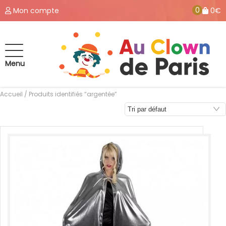
0
Mon compte
0€
Menu
Accueil
/ Produits identifiés “argentée”