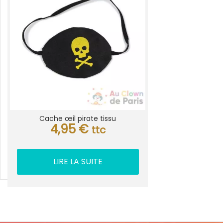
Cache œil pirate tissu
4,95
€
ttc
LIRE LA SUITE