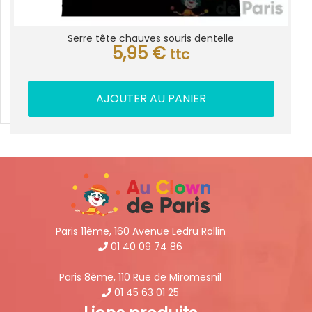
Serre tête chauves souris dentelle
5,95
€
ttc
AJOUTER AU PANIER
Paris 11ème, 160 Avenue Ledru Rollin
01 40 09 74 86
Paris 8ème, 110 Rue de Miromesnil
01 45 63 01 25