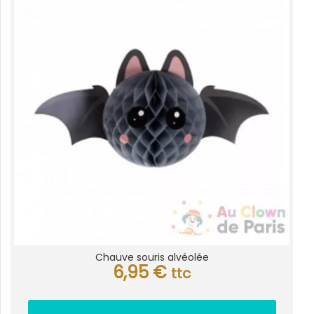
Chauve souris alvéolée
6,95
€
ttc