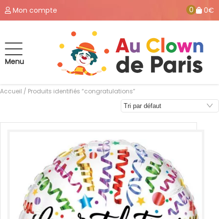
0
Mon compte
0€
Menu
Accueil
/ Produits identifiés “congratulations”