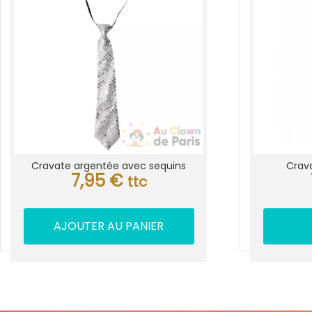
Cravate argentée avec sequins
Crava
7,95
€
ttc
AJOUTER AU PANIER