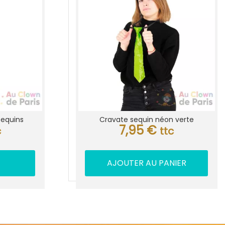
sequins
Cravate sequin néon verte
7,95
€
c
ttc
AJOUTER AU PANIER