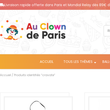
Livraison rapide offerte dans Paris et Mondial Relay dès 89€ d
ACCUEIL
TOUS LES THÈMES
BAL
Accueil
/ Produits identifiés “cravate”