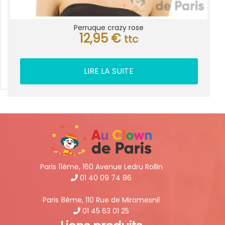
Perruque crazy rose
12,95
€
ttc
LIRE LA SUITE
Paris 11ème, 160 Avenue Ledru Rollin
01 40 09 74 86
Paris 8ème, 110 Rue de Miromesnil
01 45 63 01 25