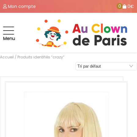
0
Mon compte
0€
Menu
Accueil
/ Produits identifiés “crazy”