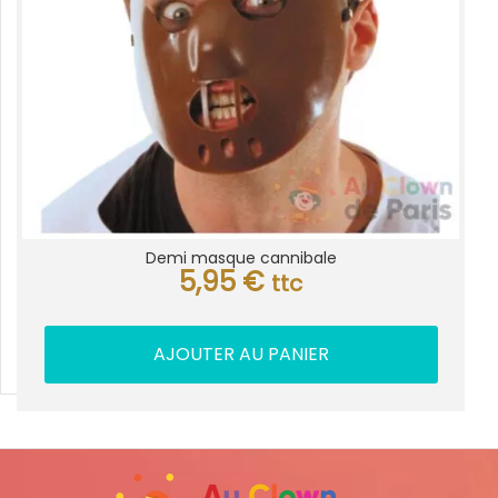
Demi masque cannibale
5,95
€
ttc
AJOUTER AU PANIER