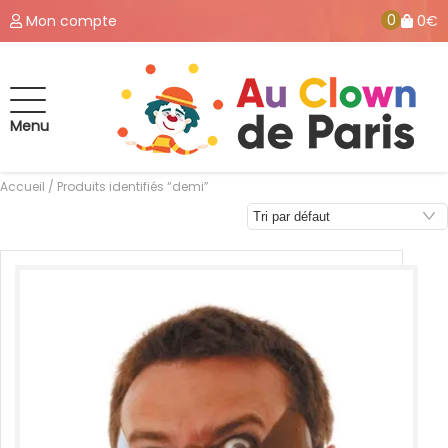
0
Mon compte
0€
Menu
Accueil
/ Produits identifiés “demi”