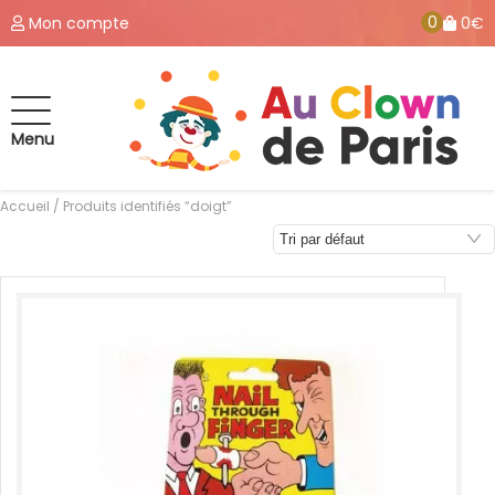
0
Mon compte
0€
Menu
Accueil
/ Produits identifiés “doigt”