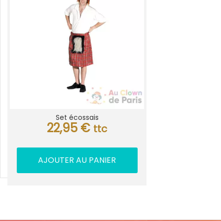
Set écossais
22,95
€
ttc
AJOUTER AU PANIER