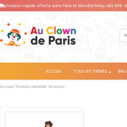
Livraison rapide offerte dans Paris et Mondial Relay dès 89€ d
ACCUEIL
TOUS LES THÈMES
BAL
Accueil
/ Produits identifiés “écossais”