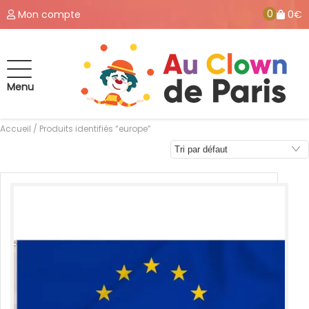
0
Mon compte
0€
Menu
Accueil
/ Produits identifiés “europe”