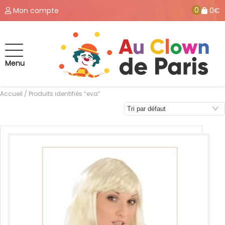
0
Mon compte
0€
Menu
Accueil
/ Produits identifiés “eva”