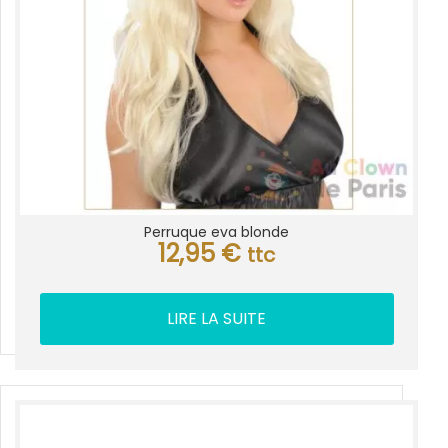
Perruque eva blonde
12,95
€
ttc
LIRE LA SUITE