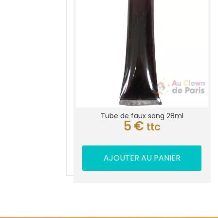
Tube de faux sang 28ml
5
€
ttc
AJOUTER AU PANIER