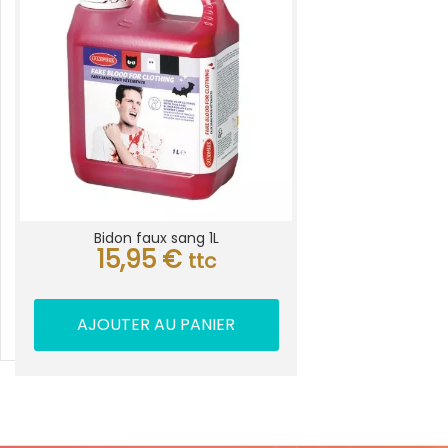
Bidon faux sang 1L
15,95
€
ttc
AJOUTER AU PANIER