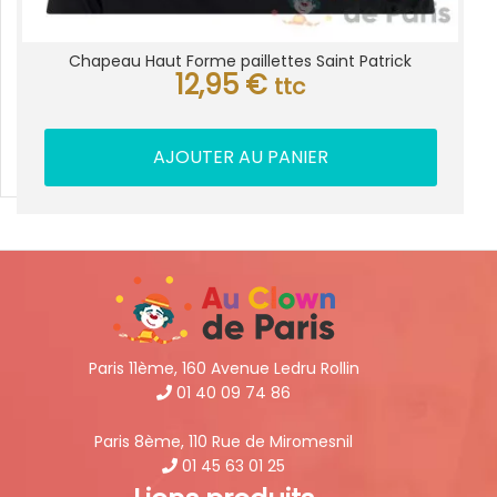
Chapeau Haut Forme paillettes Saint Patrick
12,95
€
ttc
AJOUTER AU PANIER
Paris 11ème, 160 Avenue Ledru Rollin
01 40 09 74 86
Paris 8ème, 110 Rue de Miromesnil
01 45 63 01 25