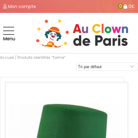
0
Mon compte
0€
Menu
Accueil
/ Produits identifiés “forme”