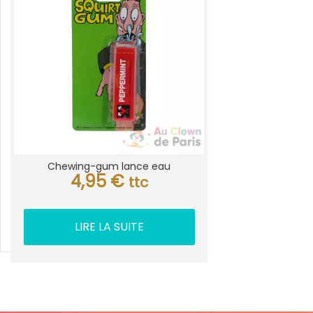
Chewing-gum lance eau
4,95
€
ttc
LIRE LA SUITE