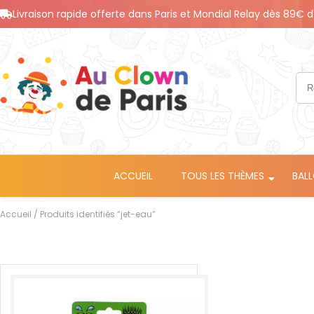
Livraison rapide offerte dans Paris et Mondial Relay dès 89€ d
ACCUEIL
TOUS LES THÈMES
BAL
Accueil
/ Produits identifiés “jet-eau”