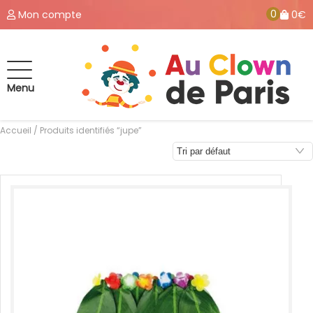
0
Mon compte
0€
Menu
Accueil
/ Produits identifiés “jupe”