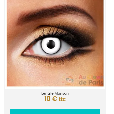
Lentille Manson
10
€
ttc