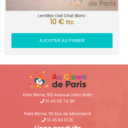
Lentilles Oeil Chat Blanc
10
€
ttc
AJOUTER AU PANIER
Paris 11ème, 160 Avenue Ledru Rollin
01 40 09 74 86
Paris 8ème, 110 Rue de Miromesnil
01 45 63 01 25