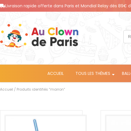
Livraison rapide offerte dans Paris et Mondial Relay dès 89€ d
ACCUEIL
TOUS LES THÈMES
BAL
Accueil
/ Produits identifiés “marron”