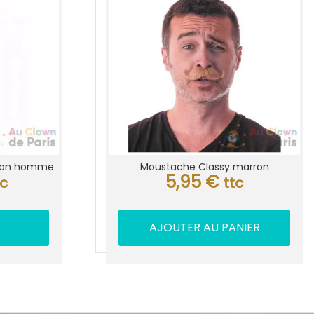
rron homme
Moustache Classy marron
5,95
€
tc
ttc
AJOUTER AU PANIER