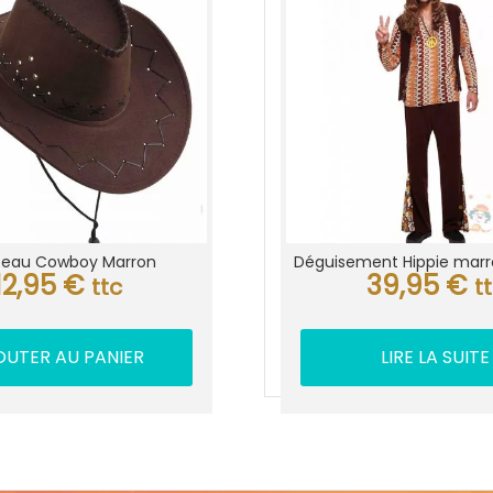
eau Cowboy Marron
Déguisement Hippie ma
12,95
€
39,95
€
ttc
t
OUTER AU PANIER
LIRE LA SUITE