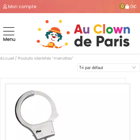
0
Mon compte
0€
Menu
Accueil
/ Produits identifiés “menottes”