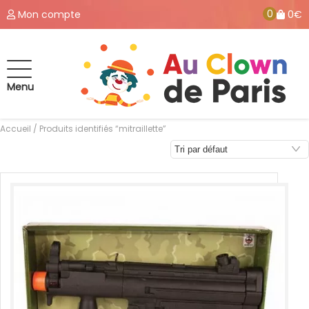
0
Mon compte
0€
Menu
Accueil
/ Produits identifiés “mitraillette”