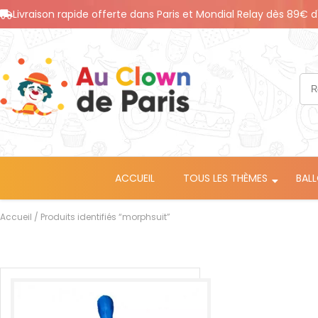
Livraison rapide offerte dans Paris et Mondial Relay dès 89€ d
ACCUEIL
TOUS LES THÈMES
BAL
Accueil
/ Produits identifiés “morphsuit”