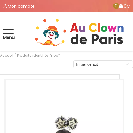
0
Mon compte
0€
Menu
Accueil
/ Produits identifiés “new”