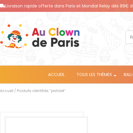
Livraison rapide offerte dans Paris et Mondial Relay dès 89€ d
ACCUEIL
TOUS LES THÈMES
BAL
Accueil
/ Produits identifiés “pistolet”