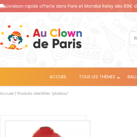
Livraison rapide offerte dans Paris et Mondial Relay dès 89€ d
ACCUEIL
TOUS LES THÈMES
BAL
Accueil
/ Produits identifiés “plateau”