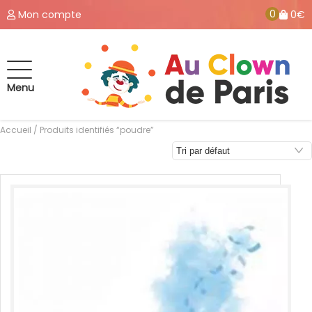
0
Mon compte
0€
Menu
Accueil
/ Produits identifiés “poudre”